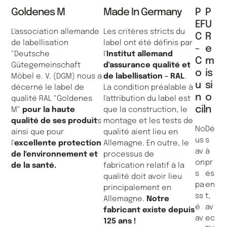
Goldenes M
Made In Germany
P
P
EF
U
L'association allemande
Les critères stricts du
C
R
de labellisation
label ont été définis par
-
E
"Deutsche
l'
Institut allemand
C
M
Gütegemeinschaft
d'assurance qualité et
O
Is
Möbel e. V. (DGM) nous a
de labellisation - RAL
.
U
Si
décerné le label de
La condition préalable à
N
O
qualité RAL "Goldenes
l'attribution du label est
Cil
N
M"
pour la haute
que la construction, le
qualité de ses produit
s
montage et les tests de
No
Dè
ainsi que pour
qualité aient lieu en
us
s
l'
excellente protection
Allemagne. En outre, le
av
à
de l'environnement et
processus de
on
pr
de la santé.
fabrication relatif à la
s
és
qualité doit avoir lieu
pa
en
principalement en
ss
t,
Allemagne.
Notre
é
av
fabricant existe depuis
av
ec
125 ans !