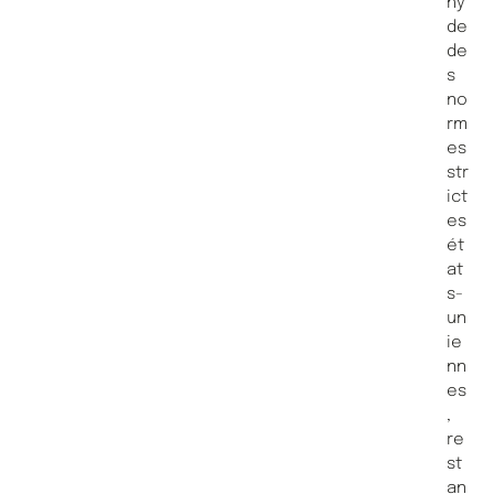
hy
de
de
s
no
rm
es
str
ict
es
ét
at
s-
un
ie
nn
es
,
re
st
an