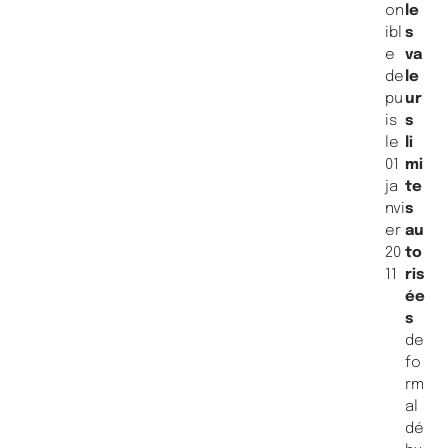
on
le
ibl
s
e
va
de
le
pu
ur
is
s
le
li
01
mi
ja
te
nvi
s
er
au
20
to
11
ris
ée
s
de
fo
rm
al
dé