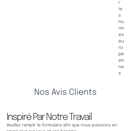
r
le
s
no
rm
es
eu
ro
pé
en
ne
s
Nos Avis Clients
Inspiré Par Notre Travail
Veuillez remplir le formulaire afin que nous puissions en