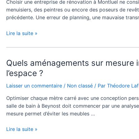
Choisir une entreprise de rénovation à Montluel ne consi
rénovation
menuisiers, des peintres ou encore des poseurs de revêt
à
précédente. Une erreur de planning, une mauvaise trans
Montluel
capable
Lire la suite »
de
coordonner
tous
les
Quels
Quels aménagements sur mesure int
corps
aménagements
l’espace ?
de
sur
métier
mesure
Laisser un commentaire
/
Non classé
/ Par
Théodore La
?
intégrer
Optimiser chaque mètre carré avec une conception pers
dans
salle de bain à Beynost doit commencer par une analyse 
une
mesure permet d’éviter les meubles …
rénovation
salle
Lire la suite »
de
bain