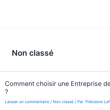
Aller
au
contenu
Non classé
Comment
Comment choisir une Entreprise de
choisir
?
une
Entreprise
Laisser un commentaire
/
Non classé
/ Par
Théodore La
de