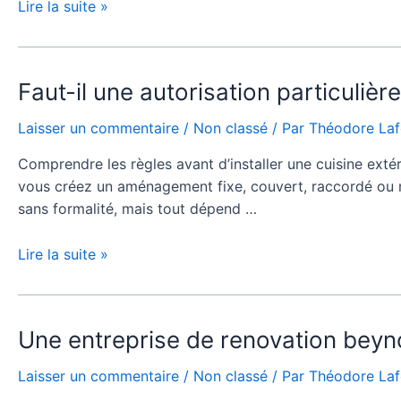
Lire la suite »
création
d’une
cuisine
à
Faut-
Faut-il une autorisation particulièr
Montluel
il
Laisser un commentaire
/
Non classé
/ Par
Théodore La
personnalisée
une
?
autorisation
Comprendre les règles avant d’installer une cuisine extér
particulière
vous créez un aménagement fixe, couvert, raccordé ou ma
pour
sans formalité, mais tout dépend …
installer
une
Lire la suite »
cuisine
à
Montluel
dans
Une
Une entreprise de renovation beyno
son
entreprise
Laisser un commentaire
/
Non classé
/ Par
Théodore La
jardin
de
?
renovation