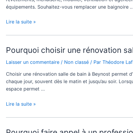
pour
équipements. Souhaitez-vous remplacer une baignoire 
réussir
une
Lire la suite »
rénovation
salle
de
bain
Pourquoi
Pourquoi choisir une rénovation sa
à
choisir
Laisser un commentaire
/
Non classé
/ Par
Théodore La
Beynost
une
clé
rénovation
Choisir une rénovation salle de bain à Beynost permet d’
en
salle
chaque jour, souvent dès le matin et jusqu’au soir. Lorsqu’
main
de
espace permet …
?
bain
à
Lire la suite »
Beynost
pour
améliorer
le
Pourquoi
Pourquoi faire appel à un professio