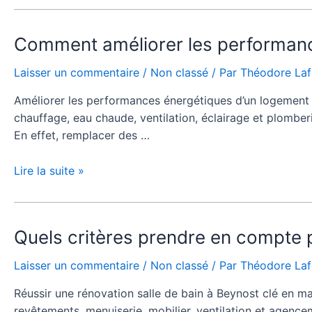
à
Beynost
Comment
Comment améliorer les performance
pour
améliorer
optimiser
Laisser un commentaire
/
Non classé
/ Par
Théodore La
les
l’espace
performances
Améliorer les performances énergétiques d’un logement co
?
énergétiques
chauffage, eau chaude, ventilation, éclairage et plombe
grâce
En effet, remplacer des …
à
une
Lire la suite »
rénovation
salle
de
bain
Quels
Quels critères prendre en compte p
à
critères
Laisser un commentaire
/
Non classé
/ Par
Théodore La
Beynost
prendre
?
en
Réussir une rénovation salle de bain à Beynost clé en ma
compte
revêtements, menuiserie, mobilier, ventilation et agencem