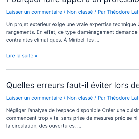
confort
faire
Laisser un commentaire
/
Non classé
/ Par
Théodore La
de
appel
votre
à
Un projet extérieur exige une vraie expertise technique 
logement
un
rangements. En effet, ce type d’aménagement demande une
?
professionnel
contraintes climatiques. À Miribel, les …
pour
créer
Lire la suite »
une
cuisine
exterieure
miribel
Quelles
Quelles erreurs faut-il éviter lors 
personnalisée
erreurs
Laisser un commentaire
/
Non classé
/ Par
Théodore La
?
faut-
il
Négliger l’analyse de l’espace disponible Créer une cui
éviter
commencent trop vite, sans prise de mesures précise ni a
lors
la circulation, des ouvertures, …
de
la